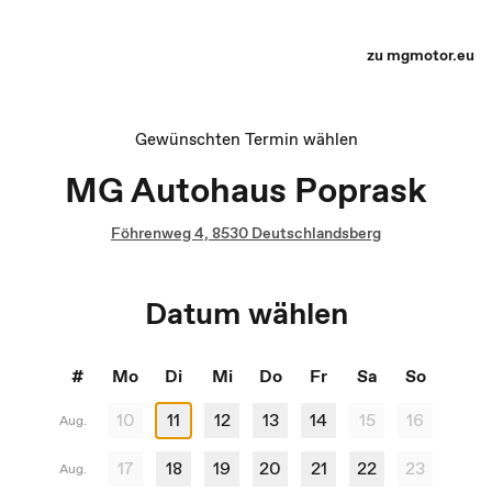
Terminauswahl - Recharge yourself
zu mgmotor.eu
Gewünschten Termin wählen
MG Autohaus Poprask
Föhrenweg 4, 8530 Deutschlandsberg
Datum wählen
#
Mo
Di
Mi
Do
Fr
Sa
So
10
11
12
13
14
15
16
Aug.
17
18
19
20
21
22
23
Aug.