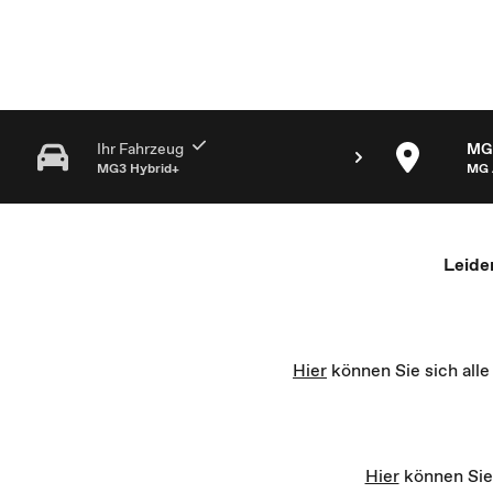
MG Partner Auswahl - Recharge yourself
Ihr Fahrzeug
MG 
MG3 Hybrid+
MG 
Leide
Hier
können Sie sich all
Hier
können Sie