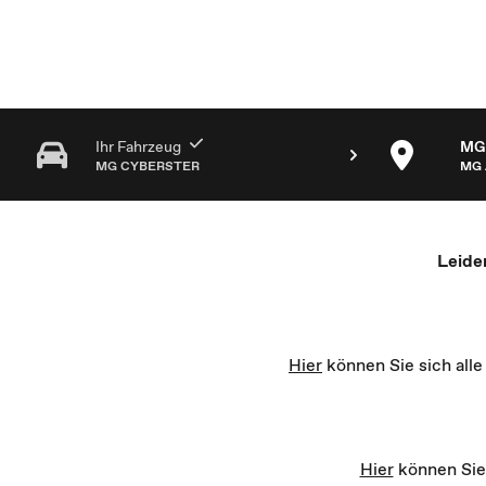
MG Partner Auswahl - Recharge yourself
Ihr Fahrzeug
MG 
MG CYBERSTER
MG 
Leide
Hier
können Sie sich all
Hier
können Sie