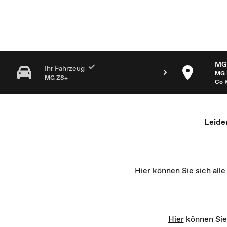
MG Partner Auswahl - Recharge yourself
MG 
Ihr Fahrzeug
MG 
MG ZS+
Co 
Leide
Hier
können Sie sich all
Hier
können Sie