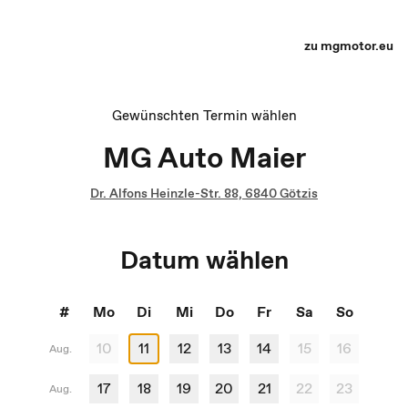
Terminauswahl - Recharge yourself
zu mgmotor.eu
Gewünschten Termin wählen
MG Auto Maier
Dr. Alfons Heinzle-Str. 88, 6840 Götzis
Datum wählen
#
Mo
Di
Mi
Do
Fr
Sa
So
10
11
12
13
14
15
16
Aug.
17
18
19
20
21
22
23
Aug.