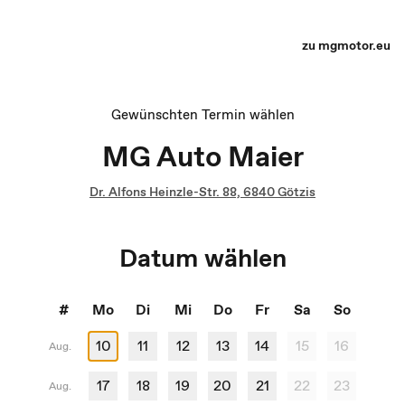
Terminauswahl - Recharge yourself
zu mgmotor.eu
Gewünschten Termin wählen
MG Auto Maier
Dr. Alfons Heinzle-Str. 88, 6840 Götzis
Datum wählen
#
Mo
Di
Mi
Do
Fr
Sa
So
10
11
12
13
14
15
16
Aug.
17
18
19
20
21
22
23
Aug.