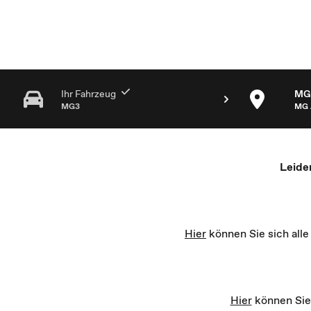
MG Partner Auswahl - Recharge yourself
Ihr Fahrzeug
MG 
MG3
MG 
Leide
Hier
können Sie sich all
Hier
können Sie