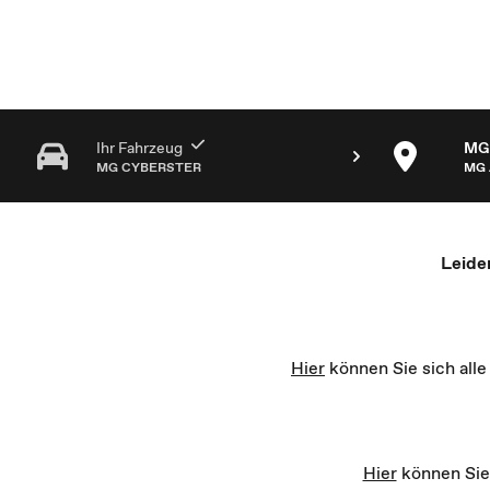
MG Partner Auswahl - Recharge yourself
Ihr Fahrzeug
MG 
MG CYBERSTER
MG 
Leide
Hier
können Sie sich all
Hier
können Sie