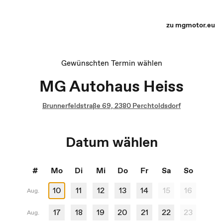
Terminauswahl - Recharge yourself
zu mgmotor.eu
Gewünschten Termin wählen
MG Autohaus Heiss
Brunnerfeldstraße 69, 2380 Perchtoldsdorf
Datum wählen
#
Mo
Di
Mi
Do
Fr
Sa
So
10
11
12
13
14
15
16
Aug.
17
18
19
20
21
22
23
Aug.