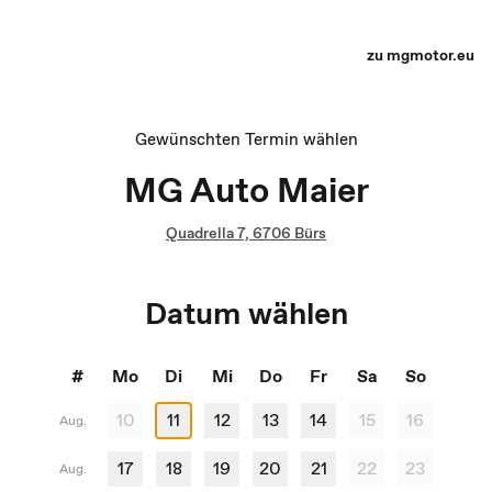
Terminauswahl - Recharge yourself
zu mgmotor.eu
Gewünschten Termin wählen
MG Auto Maier
Quadrella 7, 6706 Bürs
Datum wählen
#
Mo
Di
Mi
Do
Fr
Sa
So
10
11
12
13
14
15
16
Aug.
17
18
19
20
21
22
23
Aug.