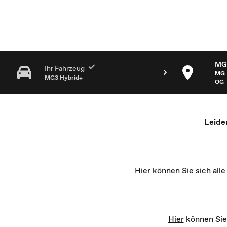
MG Partner Auswahl - Recharge yourself
MG 
Ihr Fahrzeug
MG 
MG3 Hybrid+
OG
Leide
Hier
können Sie sich all
Hier
können Sie