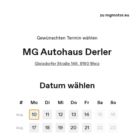
Terminauswahl - Recharge yourself
zu mgmotor.eu
Gewünschten Termin wählen
MG Autohaus Derler
Gleisdorfer Straße 146, 8160 Weiz
Datum wählen
#
Mo
Di
Mi
Do
Fr
Sa
So
10
11
12
13
14
15
16
Aug.
17
18
19
20
21
22
23
Aug.