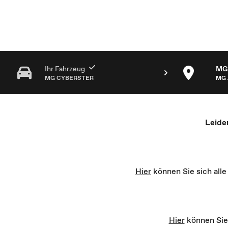
MG Partner Auswahl - Recharge yourself
Ihr Fahrzeug
MG 
MG CYBERSTER
MG 
Leide
Hier
können Sie sich all
Hier
können Sie