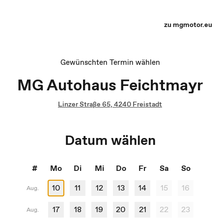
Terminauswahl - Recharge yourself
zu mgmotor.eu
Gewünschten Termin wählen
MG Autohaus Feichtmayr
Linzer Straße 65, 4240 Freistadt
Datum wählen
#
Mo
Di
Mi
Do
Fr
Sa
So
10
11
12
13
14
15
16
Aug.
17
18
19
20
21
22
23
Aug.